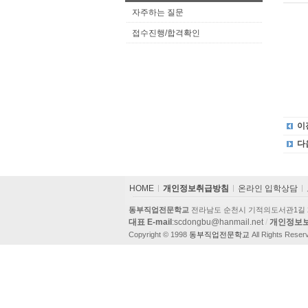
자주하는 질문
접수진행/합격확인
이
다
카
HOME
개인정보취급방침
온라인 입학상담
피
라
동부직업전문학교
전라남도 순천시 기적의도서관1길 
이
대표 E-mail
:scdongbu@hanmail.net
/
개인정보
트
Copyright © 1998
동부직업전문학교
All Rights Reser