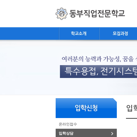
로
중
상
메
그
앙
위
인
인
내
링
메
바
용
크
뉴
로
으
가
로
기
바
로
가
기
본
하
링
본
문
위
크
문
입
내
메
용
뉴
온라인접수
입학상담