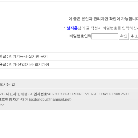
이 글은 본인과 관리자만 확인이 가능합니다
*
성지훈
님의 글 작성시 비밀번호를 입력하십
비밀번호입력
전글
: 전기기능사 실기반 문의
음글
: 전기(산업)기사 필기과정
오시는 길
21
/
대표자
:한재현
/
사업자번호
:416-90-99863
/
Tel
:061-721-6611
/
Fax
:061-908-2500
보호책임자
:한재현 (scdongbu@hanmail.net)
ved.