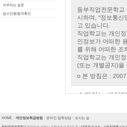
자주하는 질문
접수진행/합격확인
카
HOME
개인정보취급방침
온라인 입학상담
오시는 길
피
라
동부직업전문학교
전라남도 순천시 기적의도서관1길 21
/
대표자
:한재현
/
사업자번호
:416-