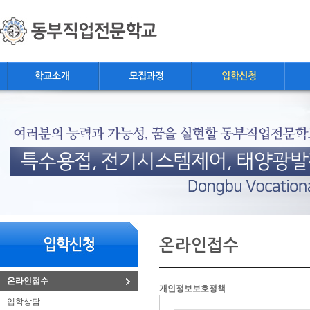
상
메
위
인
링
메
크
뉴
본
하
링
본
문
위
크
문
온라인접수
내
메
용
뉴
온라인접수
개인정보보호정책
입학상담