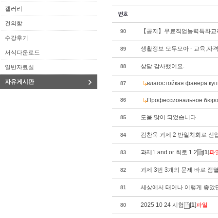
갤러리
건의함
【공지】무료직업능력특화교육
90
수강후기
생활정보 모두모아 - 교육,자
89
서식다운로드
상담 감사했어요.
88
일반자료실
자유게시판
влагостойкая фанера куп
87
86
Профессиональное бюро 
도움 많이 되었습니다.
85
김찬욱 과제 2 반일치회로 
84
과제1 and or 회로 1 2
[
1
]
파
83
과제 3번 3개의 문제 바로 
82
세상에서 태어나 이렇게 좋았던
81
2025 10 24 시험
[
1
]
파일
80