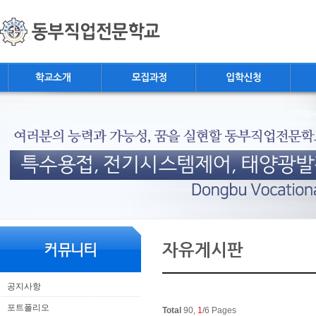
로
중
상
메
그
앙
위
인
인
내
링
메
바
용
크
뉴
로
으
가
로
기
바
로
가
기
본
하
링
본
문
위
크
문
자유게시판
내
메
용
뉴
공지사항
포트폴리오
Total
90,
1
/6 Pages