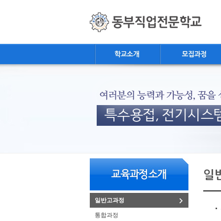
상
메
위
인
링
메
크
뉴
본
하
링
본
문
위
크
문
일
내
메
용
뉴
일반고과정
통합과정