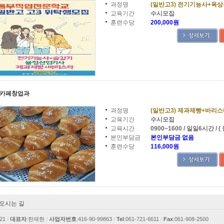
과정명
(일반고3) 전기기능사+육
교육기간
수시모집
훈련수당
200,000원
카페창업과
과정명
(일반고3) 제과제빵+바리
교육기간
수시모집
교육시간
0900~1600 / 일일6시간 / (
본인부담금
본인부담금 없음
훈련수당
116,000원
오시는 길
21
/
대표자
:한재현
/
사업자번호
:416-90-99863
/
Tel
:061-721-6611
/
Fax
:061-908-2500