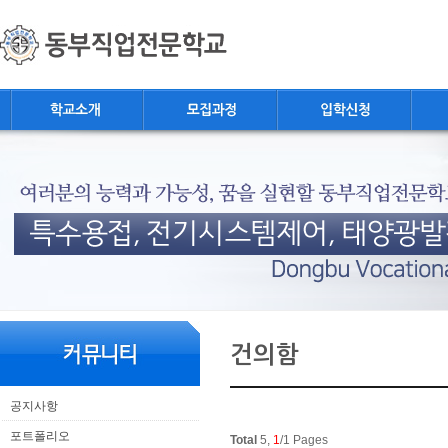
로
중
상
메
그
앙
위
인
인
내
링
메
바
용
크
뉴
로
으
가
로
기
바
로
가
기
본
하
링
본
문
위
크
문
건의함
내
메
용
뉴
공지사항
포트폴리오
Total
5,
1
/1 Pages