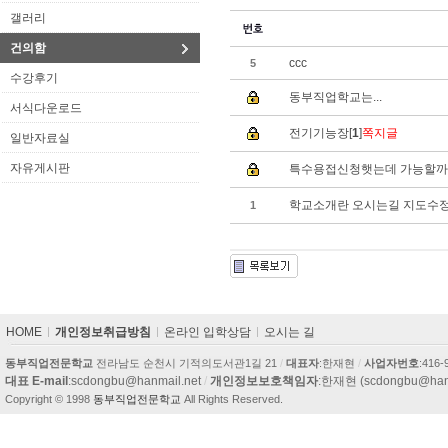
갤러리
건의함
ccc
5
수강후기
동부직업학교는...
서식다운로드
전기기능장[
1
]
쪽지글
일반자료실
자유게시판
특수용접신청햇는데 가능할까
학교소개란 오시는길 지도수
1
카
HOME
개인정보취급방침
온라인 입학상담
오시는 길
피
라
동부직업전문학교
전라남도 순천시 기적의도서관1길 21
/
대표자
:한재현
/
사업자번호
:416-
이
대표 E-mail
:scdongbu@hanmail.net
/
개인정보보호책임자
:한재현 (scdongbu@hanm
트
Copyright © 1998
동부직업전문학교
All Rights Reserved.